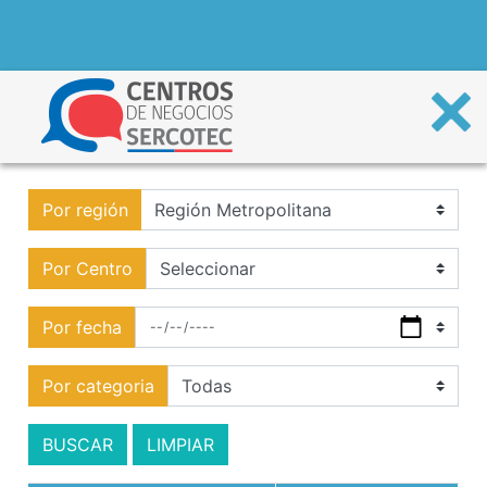
Por región
Por Centro
Por fecha
Por categoria
BUSCAR
LIMPIAR