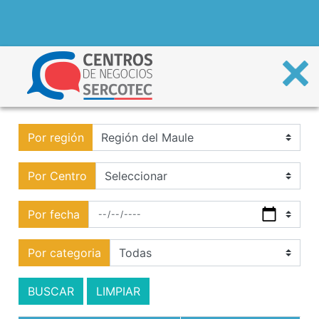
Por región
Por Centro
Por fecha
Por categoria
BUSCAR
LIMPIAR